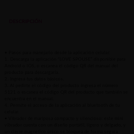
triple
estimulacion
DESCRIPCIÓN
con
control
remoto
• Pasos para manejarlo desde la aplicación celular:
1. Descarga la aplicación “LOVE SPOUSE” disponible para
por
Android o IOS, o escanea el código QR del manual del
app
producto para descargarla.
2. Ingresa tus datos básicos.
celular
3. Al pedirte el código del producto ingresa el número
5121 o escanea el código QR del producto que también se
cantidad
encuentra en el manual.
4. Permite el acceso de la aplicación al bluetooth de tu
celular.
• Vibrador de mariposa compacto y silencioso: este mini
vibrador cuenta con un diseño portátil, ligero y delgado, y
un cierre magnético único se bloquea de forma segura