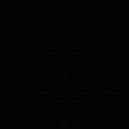
con entregas rápidas y discretas 😉
(593) 960 206 920
Ases
perso
ENTRERIOS CALLE SÉPTIMA, MZ H1, EDIFICIO 19 PRIMER
PISO
Respo
SAMBORONDÓN - ECUADOR
pocos 