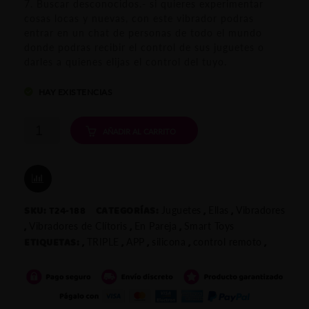
7. Buscar desconocidos.- si quieres experimentar
cosas locas y nuevas, con este vibrador podras
entrar en un chat de personas de todo el mundo
donde podras recibir el control de sus juguetes o
darles a quienes elijas el control del tuyo.
HAY EXISTENCIAS
Vibrador
AÑADIR AL CARRITO
de
Mariposa
COMPARAR
SKU:
T24-188
CATEGORÍAS:
,
,
Juguetes
Ellas
Vibradores
para
,
,
,
Vibradores de Clítoris
En Pareja
Smart Toys
ropa
ETIQUETAS:
,
,
,
,
,
TRIPLE
APP
silicona
control remoto
interior
de