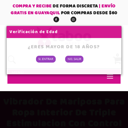
COMPRA Y RECIBE
DE FORMA DISCRETA
| ENVÍO
GRATIS EN GUAYAQUIL
POR COMPRAS DESDE $60
Verificación de Edad
¿ERES MAYOR DE 18 AÑOS?
0
SI, ENTRAR
NO, SALIR
No tienes items en tu carrito
MENÚ
SUBTOTAL:
Vibrador De Mariposa Para
Ropa Interior De Triple
Estimulacion Con Control