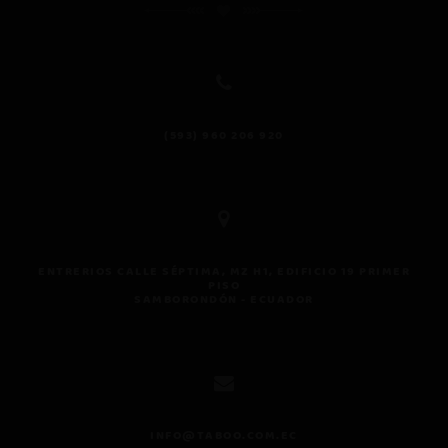
(593) 960 206 920
Ases
perso
ENTRERIOS CALLE SÉPTIMA, MZ H1, EDIFICIO 19 PRIMER
PISO
Respo
SAMBORONDÓN - ECUADOR
pocos 
INFO@TABOO.COM.EC