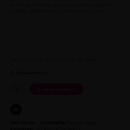
de encajes floreados y una tanga con un lazo en la
espalda. Disponibles en colores fucsia y blanco
*Esta prenda se ajusta a todas las tallas.
HAY EXISTENCIAS
Panty
AÑADIR AL CARRITO
«Truffle»
cantidad
COMPARAR
SKU:
T19-401
CATEGORÍAS:
,
Lencería
Sexy
ETIQUETAS:
,
FLORES
LAZOS
PANTY