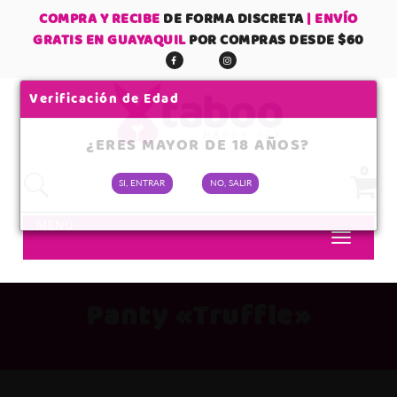
COMPRA Y RECIBE
DE FORMA DISCRETA
| ENVÍO
GRATIS EN GUAYAQUIL
POR COMPRAS DESDE $60
Verificación de Edad
¿ERES MAYOR DE 18 AÑOS?
0
SI, ENTRAR
NO, SALIR
No tienes items en tu carrito
MENÚ
SUBTOTAL:
Panty «Truffle»