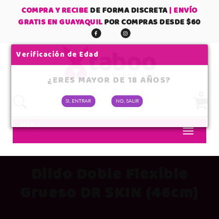
COMPRA Y RECIBE
DE FORMA DISCRETA
| ENVÍO
GRATIS EN GUAYAQUIL
POR COMPRAS DESDE $60
Verificación de Edad
¿ERES MAYOR DE 18 AÑOS?
0
SI, ENTRAR
NO, SALIR
No tienes items en tu carrito
MENÚ
SUBTOTAL:
Dildo Doble Flexible
Grueso DR SKIN (46cm)