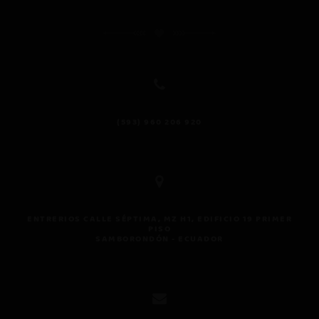
(593) 960 206 920
Ases
perso
ENTRERIOS CALLE SÉPTIMA, MZ H1, EDIFICIO 19 PRIMER
PISO
Respo
SAMBORONDÓN - ECUADOR
pocos 