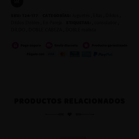
flexible
COMPARAR
SKU:
T24-177
CATEGORÍAS:
,
,
,
Juguetes
Ellas
Dildos
grueso
,
ETIQUETAS:
,
,
Dildos Dobles
En Pareja
consolador
DR
,
,
DILDO
DOBLE CABEZA
DOBLE
realista
SKIN
(46cm)
cantidad
PRODUCTOS RELACIONADOS