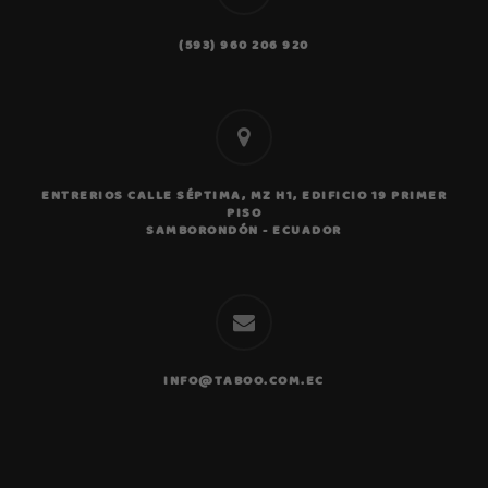
(593) 960 206 920
ENTRERIOS CALLE SÉPTIMA, MZ H1, EDIFICIO 19 PRIMER
PISO
SAMBORONDÓN - ECUADOR
Ase
pers
Resp
pocos
INFO@TABOO.COM.EC