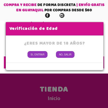
COMPRA Y RECIBE
DE FORMA DISCRETA
| ENVÍO GRATIS
EN GUAYAQUIL
POR COMPRAS DESDE $60
Verificación de Edad
¿ERES MAYOR DE 18 AÑOS?
0
SI, ENTRAR
NO, SALIR
No tienes items en tu carrito
MENÚ
SUBTOTAL:
TIENDA
Inicio